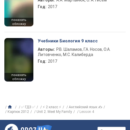
Авторы:
А.А. Мартынюк, О. А. Гисем
Год:
2017
показать
обложку
Учебники Биология 9 класс
Авторы:
Р.В. Шаламов, Г.А. Носов, О.А.
Литовченко, М.С. Калиберда
Год:
2017
показать
обложку
✅ ГДЗ ✅
⚡ 2 класс ⚡
Английский язык ✍
Карпюк 2012
Unit 2. Meet My Family
Lesson 4