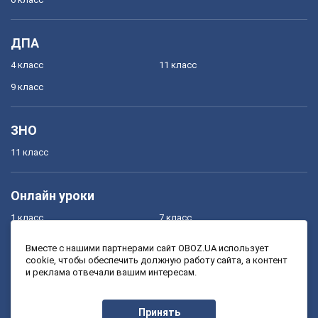
ДПА
4 класс
11 класс
9 класс
ЗНО
11 класс
Онлайн уроки
1 класс
7 класс
2 класс
8 класс
Вместе с нашими партнерами сайт OBOZ.UA использует
cookie, чтобы обеспечить должную работу сайта, а контент
3 класс
9 класс
и реклама отвечали вашим интересам.
4 класс
10 класс
5 класс
11 класс
Принять