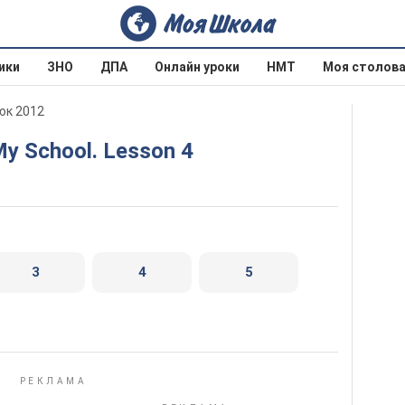
ики
ЗНО
ДПА
Онлайн уроки
НМТ
Моя столов
юк 2012
 My School. Lesson 4
3
4
5