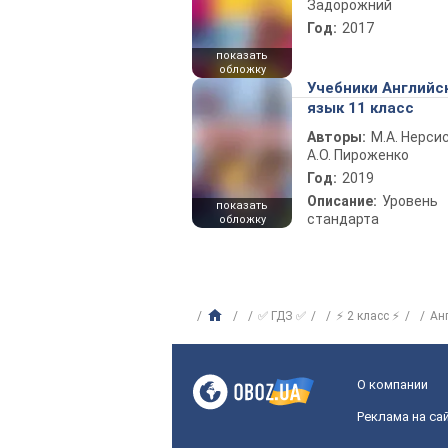
Задорожний
Год:
2017
показать
обложку
Учебники Английс
язык 11 класс
Авторы:
М.А. Нерсис
А.О. Пироженко
Год:
2019
Описание:
Уровень
показать
стандарта
обложку
✅ ГДЗ ✅
⚡ 2 класс ⚡
Ан
О компании
Реклама на са