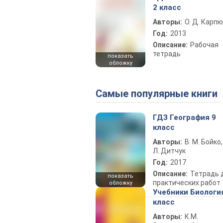
2 класс
Авторы:
О. Д. Карпю
Год:
2013
Описание:
Рабочая
тетрадь
показать
обложку
Самые популярные книги
ГДЗ География 9
класс
Авторы:
В. М. Бойко,
Л. Дитчук
Год:
2017
Описание:
Тетрадь 
показать
практических работ
обложку
Учебники Биологи
класс
Авторы:
К.М.