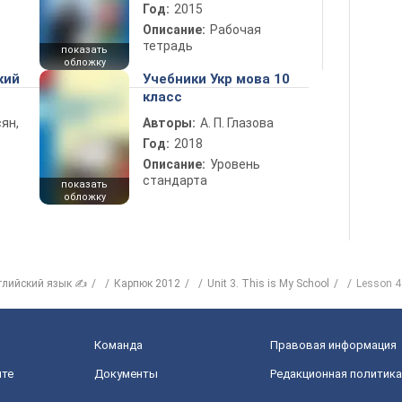
Год:
2015
Описание:
Рабочая
тетрадь
показать
обложку
кий
Учебники Укр мова 10
класс
ян,
Авторы:
А. П. Глазова
Год:
2018
Описание:
Уровень
стандарта
показать
обложку
глийский язык ✍
Карпюк 2012
Unit 3. This is My School
Lesson 4
Команда
Правовая информация
йте
Документы
Редакционная политика