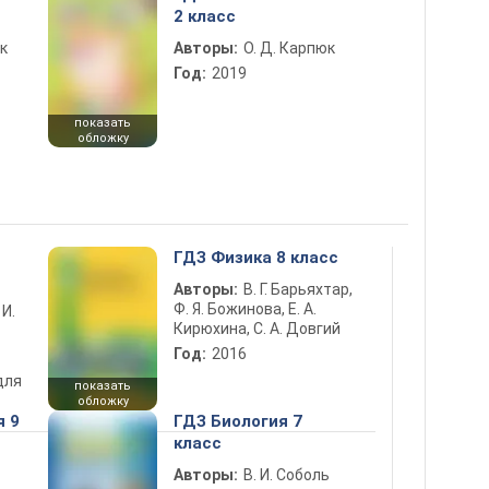
2 класс
к
Авторы:
О. Д. Карпюк
Год:
2019
показать
обложку
ГДЗ Физика 8 класс
Авторы:
В. Г. Барьяхтар,
Ф. Я. Божинова, Е. А.
 И.
Кирюхина, С. А. Довгий
Год:
2016
для
показать
обложку
я 9
ГДЗ Биология 7
класс
Авторы:
В. И. Соболь