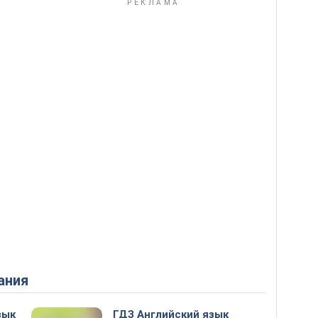
ания
зык
ГДЗ Английский язык