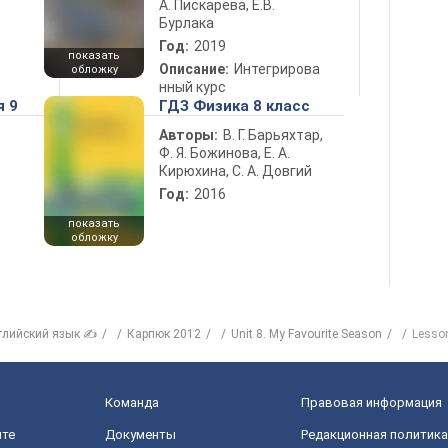
А. Пискарева, Е.В.
Бурлака
Год:
2019
показать
Описание:
Интегрирова
обложку
нный курс
я 9
ГДЗ Физика 8 класс
Авторы:
В. Г. Барьяхтар,
Ф. Я. Божинова, Е. А.
Кирюхина, С. А. Довгий
Год:
2016
показать
обложку
глийский язык ✍
Карпюк 2012
Unit 8. My Favourite Season
Lesso
Команда
Правовая информация
йте
Документы
Редакционная политика