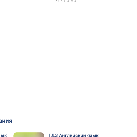
ания
зык
ГДЗ Английский язык