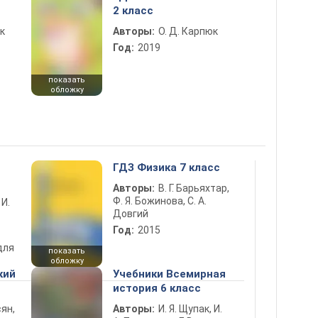
2 класс
к
Авторы:
О. Д. Карпюк
Год:
2019
показать
обложку
ГДЗ Физика 7 класс
Авторы:
В. Г. Барьяхтар,
Ф. Я. Божинова, С. А.
 И.
Довгий
Год:
2015
для
показать
обложку
кий
Учебники Всемирная
история 6 класс
ян,
Авторы:
И. Я. Щупак, И.