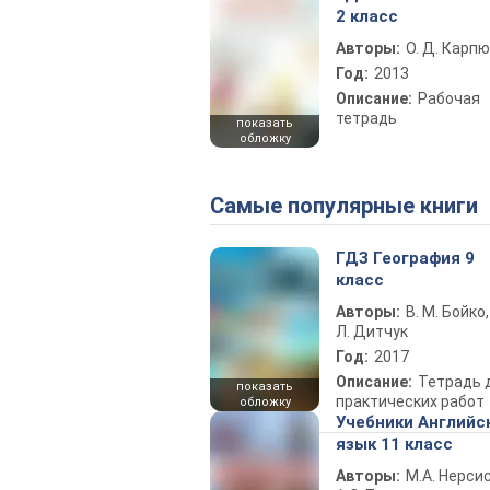
2 класс
Авторы:
О. Д. Карпю
Год:
2013
Описание:
Рабочая
тетрадь
показать
обложку
Самые популярные книги
ГДЗ География 9
класс
Авторы:
В. М. Бойко,
Л. Дитчук
Год:
2017
Описание:
Тетрадь 
показать
практических работ
обложку
Учебники Английс
язык 11 класс
Авторы:
М.А. Нерсис