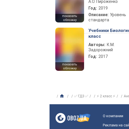
А.О. Пироженко
Год:
2019
Описание:
Уровень
показать
стандарта
обложку
Учебники Биологи
класс
Авторы:
К.М.
Задорожний
Год:
2017
показать
обложку
✅ ГДЗ ✅
⚡ 2 класс ⚡
Ан
О компании
Реклама на са