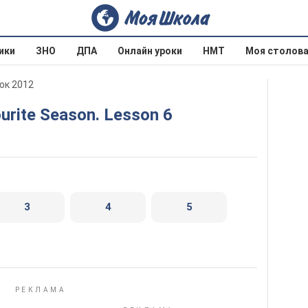
ики
ЗНО
ДПА
Онлайн уроки
НМТ
Моя столов
юк 2012
ourite Season. Lesson 6
3
4
5