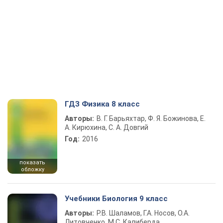
ГДЗ Физика 8 класс
Авторы:
В. Г. Барьяхтар, Ф. Я. Божинова, Е.
А. Кирюхина, С. А. Довгий
Год:
2016
показать
обложку
Учебники Биология 9 класс
Авторы:
Р.В. Шаламов, Г.А. Носов, О.А.
Литовченко, М.С. Калиберда