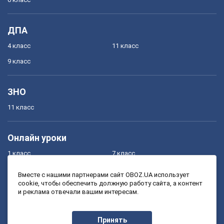
ДПА
4 класс
11 класс
9 класс
ЗНО
11 класс
Онлайн уроки
1 класс
7 класс
2 класс
8 класс
Вместе с нашими партнерами сайт OBOZ.UA использует
cookie, чтобы обеспечить должную работу сайта, а контент
3 класс
9 класс
и реклама отвечали вашим интересам.
4 класс
10 класс
5 класс
11 класс
Принять