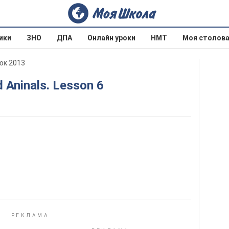
ики
ЗНО
ДПА
Онлайн уроки
НМТ
Моя столов
юк 2013
d Aninals. Lesson 6