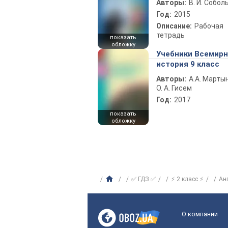
Авторы:
В. И. Собол
Год:
2015
Описание:
Рабочая
тетрадь
показать
обложку
Учебники Всемир
история 9 класс
Авторы:
А.А. Марты
О. А. Гисем
Год:
2017
показать
обложку
✅ ГДЗ ✅
⚡ 2 класс ⚡
Ан
О компании