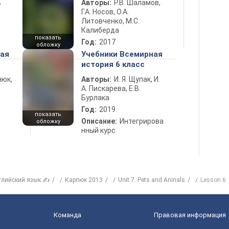
ь
Авторы:
Р.В. Шаламов,
Г.А. Носов, О.А.
Литовченко, М.С.
Калиберда
показать
Год:
2017
обложку
ная
Учебники Всемирная
история 6 класс
нюк,
Авторы:
И. Я. Щупак, И.
А. Пискарева, Е.В.
Бурлака
Год:
2019
показать
Описание:
Интегрирова
обложку
нный курс
глийский язык ✍
Карпюк 2013
Unit 7. Pets and Aninals
Lesson 6
Команда
Правовая информация