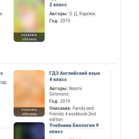
2 класс
к
Авторы:
О. Д. Карпюк
Год:
2019
показать
обложку
сс
ГДЗ Английский язык
4 класс
тар,
Авторы:
Naomi
Simmons
Год:
2019
Описание:
Family and
показать
Friends 4 workbook 2nd
обложку
edition
Учебники Биология 9
класс