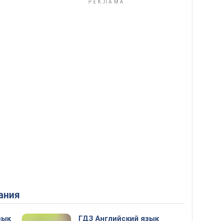
ания
зык
ГДЗ Английский язык