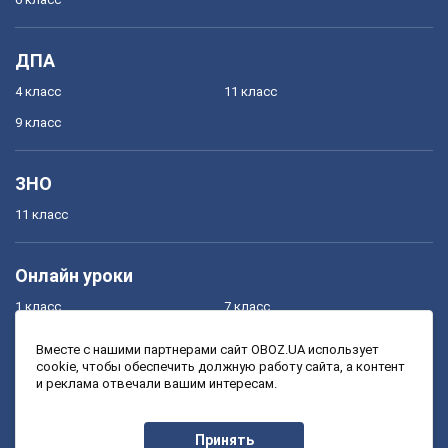
ДПА
4 класс
11 класс
9 класс
ЗНО
11 класс
Онлайн уроки
1 класс
7 класс
2 класс
8 класс
Вместе с нашими партнерами сайт OBOZ.UA использует
cookie, чтобы обеспечить должную работу сайта, а контент
3 класс
9 класс
и реклама отвечали вашим интересам.
4 класс
10 класс
5 класс
11 класс
Принять