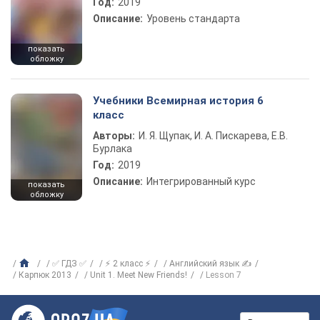
Год:
2019
Описание:
Уровень стандарта
показать
обложку
Учебники Всемирная история 6
класс
Авторы:
И. Я. Щупак, И. А. Пискарева, Е.В.
Бурлака
Год:
2019
Описание:
Интегрированный курс
показать
обложку
✅ ГДЗ ✅
⚡ 2 класс ⚡
Английский язык ✍
Карпюк 2013
Unit 1. Meet New Friends!
Lesson 7