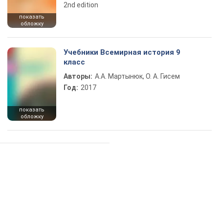
2nd edition
показать
обложку
Учебники Всемирная история 9
класс
Авторы:
А.А. Мартынюк, О. А. Гисем
Год:
2017
показать
обложку