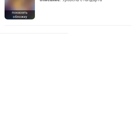
показать
обложку