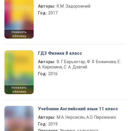
Авторы:
К.М. Задорожний
Год:
2017
показать
обложку
ГДЗ Физика 8 класс
Авторы:
В. Г. Барьяхтар, Ф. Я. Божинова, Е.
А. Кирюхина, С. А. Довгий
Год:
2016
показать
обложку
Учебники Английский язык 11 класс
Авторы:
М.А. Нерсисян, А.О. Пироженко
Год:
2019
Описание:
Уровень стандарта