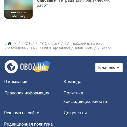
Описание:
Тетрадь для практических
работ
показать
обложку
✅ ГДЗ ✅
⚡ 2 класс ⚡
Английский язык ✍
Мясоедова 2014
Unit 3. Appearance / Зовнішність
Lesson 3
В начало
О компании
Команда
Правовая информация
Политика
конфиденциальности
Реклама на сайте
Документы
Редакционная политика