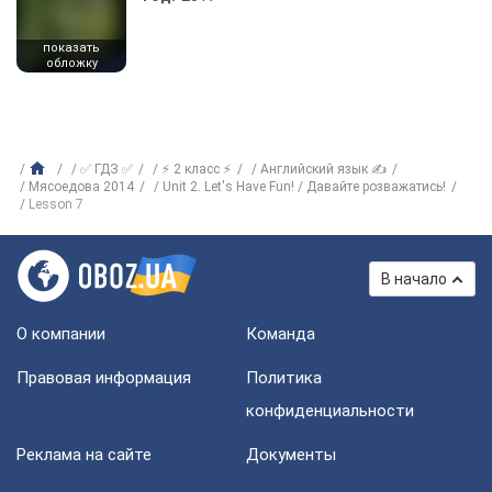
показать
обложку
✅ ГДЗ ✅
⚡ 2 класс ⚡
Английский язык ✍
Мясоедова 2014
Unit 2. Let's Have Fun! / Давайте розважатись!
Lesson 7
В начало
О компании
Команда
Правовая информация
Политика
конфиденциальности
Реклама на сайте
Документы