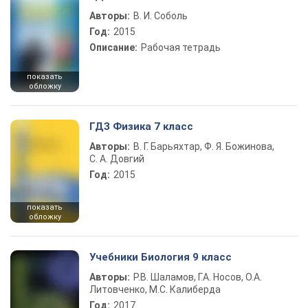
Авторы:
В. И. Соболь
Год:
2015
Описание:
Рабочая тетрадь
показать
обложку
ГДЗ Физика 7 класс
Авторы:
В. Г. Барьяхтар, Ф. Я. Божинова,
С. А. Довгий
Год:
2015
показать
обложку
Учебники Биология 9 класс
Авторы:
Р.В. Шаламов, Г.А. Носов, О.А.
Литовченко, М.С. Калиберда
Год:
2017