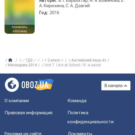
Авторы:
В. Г. Барьяхтар, Ф. Я. Божинова, Е.
А. Кирюхина, С. А. Довгий
Год:
2016
показать
обложку
✅ ГДЗ ✅
⚡ 2 класс ⚡
Английский язык ✍
Мясоедова 2014
Unit 7. I Am at School / Я - в школі
В начало
О компании
Команда
Правовая информация
Политика
конфиденциальности
Реклама на сайте
Документы