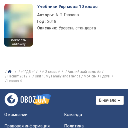
Учебники Укр мова 10 класс
Авторы:
А. П. Глазова
Год:
2018
Описание:
Уровень стандарта
показать
обложку
✅ ГДЗ ✅
⚡ 2 класс ⚡
Английский язык ✍
Несвит 2012
Unit 1. My Family and Friends / Моя сім'я і друзі
Lesson 4
В начало
О компании
Команда
Правовая информация
Политика