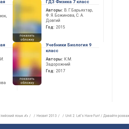
ная
ГДЗ Физика 7 класс
Авторы:
В. Г. Барьяхтар,
Ф. Я. Божинова, С. А.
нюк,
Довгий
Год:
2015
показать
обложку
ная
Учебники Биология 9
класс
 И.
Авторы:
К.М.
Задорожний
Год:
2017
показать
ова
обложку
глийский язык ✍
Несвит 2013
Unit 2. Let's Have Fun! / Давайте розва