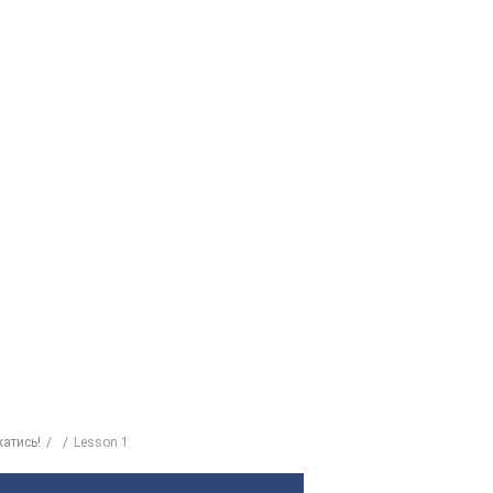
жатись!
Lesson 1