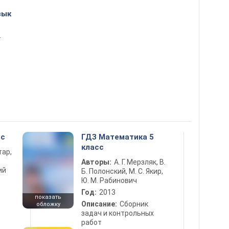
зык
т
сс
ГДЗ Математика 5
класс
тар,
Авторы:
А. Г. Мерзляк, В.
ий
Б. Полонский, М. С. Якир,
Ю. М. Рабинович
Год:
2013
показать
Описание:
Сборник
обложку
задач и контрольных
работ