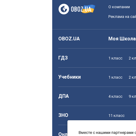
О компании
Реклама на са
OBOZ.UA
Моя Школа
ГДЗ
1 класс
2 к
Учебники
1 класс
2 к
ДПА
4 класс
9 к
ЗНО
11 класс
Вместе с нашими партнерами с
Онлайн уроки
1 класс
2 к