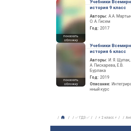
Учебники Всемир
история 9 класс
Авторы:
А.А. Марты
О. А. Гисем
Год:
2017
показать
обложку
Учебники Всемир
история 6 класс
Авторы:
И. Я. Щупак,
А. Пискарева, Е.В.
Бурлака
Год:
2019
показать
Описание:
Интегрир
обложку
нный курс
✅ ГДЗ ✅
⚡ 2 класс ⚡
Ан