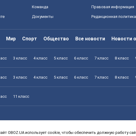
Команда
Правовая информация
йте
Документы
Редакционная политика
Мир
Спорт
Общество
Все новости
Новости 
ласс
3 класс
4 класс
5 класс
6 класс
7 класс
8 класс
ласс
3 класс
4 класс
5 класс
6 класс
7 класс
8 класс
ласс
11 класс
айт OBOZ.UA использует cookie, чтобы обеспечить должную работу сайт
ласс
3 класс
4 класс
5 класс
6 класс
7 класс
8 класс