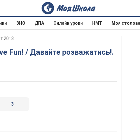
ики
ЗНО
ДПА
Онлайн уроки
НМТ
Моя столов
ит 2013
3