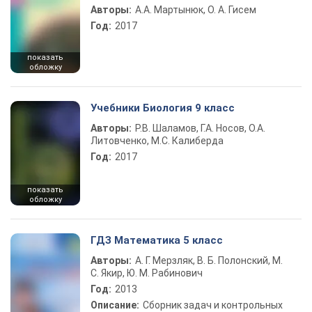
Авторы:
А.А. Мартынюк, О. А. Гисем
Год:
2017
показать
обложку
Учебники Биология 9 класс
Авторы:
Р.В. Шаламов, Г.А. Носов, О.А.
Литовченко, М.С. Калиберда
Год:
2017
показать
обложку
ГДЗ Математика 5 класс
Авторы:
А. Г. Мерзляк, В. Б. Полонский, М.
С. Якир, Ю. М. Рабинович
Год:
2013
Описание:
Сборник задач и контрольных