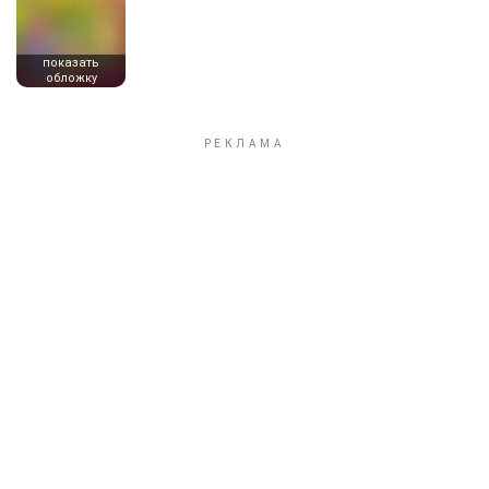
показать
обложку