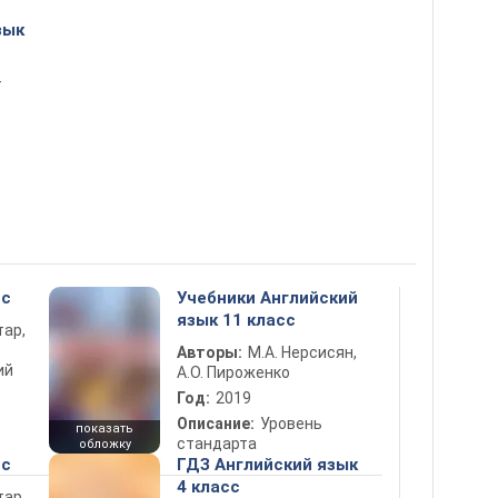
зык
т
сс
Учебники Английский
язык 11 класс
тар,
Авторы:
М.А. Нерсисян,
ий
А.О. Пироженко
Год:
2019
Описание:
Уровень
показать
стандарта
обложку
сс
ГДЗ Английский язык
4 класс
тар,