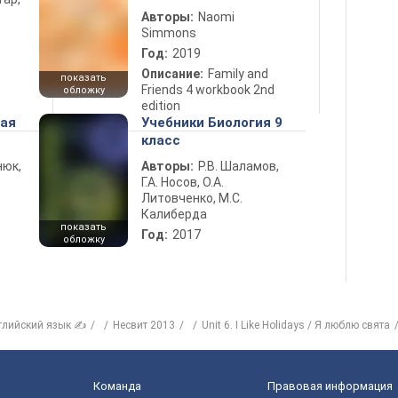
Авторы:
Naomi
Simmons
Год:
2019
Описание:
Family and
показать
Friends 4 workbook 2nd
обложку
edition
ная
Учебники Биология 9
класс
нюк,
Авторы:
Р.В. Шаламов,
Г.А. Носов, О.А.
Литовченко, М.С.
Калиберда
показать
Год:
2017
обложку
глийский язык ✍
Несвит 2013
Unit 6. I Like Holidays / Я люблю свята
Команда
Правовая информация