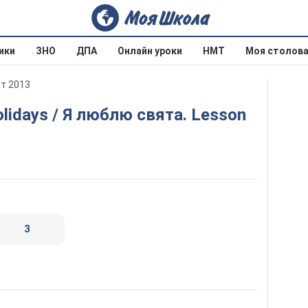
ики
ЗНО
ДПА
Онлайн уроки
НМТ
Моя столов
ит 2013
3