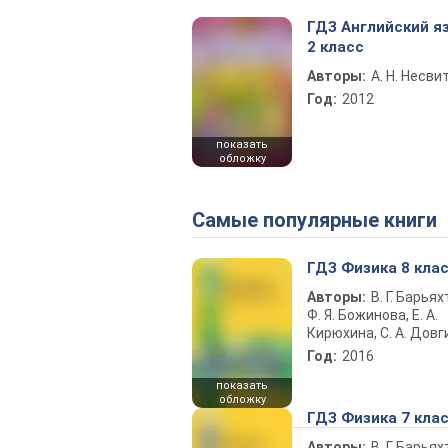
ГДЗ Английский я
2 класс
Авторы:
А. Н. Несви
Год:
2012
показать
обложку
Самые популярные книги
ГДЗ Физика 8 кла
Авторы:
В. Г. Барьях
Ф. Я. Божинова, Е. А.
Кирюхина, С. А. Довг
Год:
2016
показать
обложку
ГДЗ Физика 7 кла
Авторы:
В. Г. Барьях