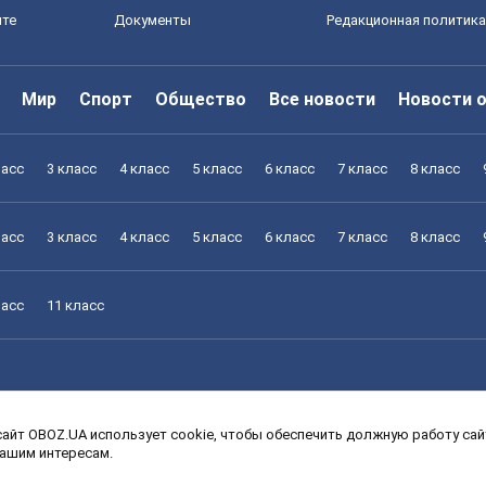
йте
Документы
Редакционная политика
Мир
Спорт
Общество
Все новости
Новости 
ласс
3 класс
4 класс
5 класс
6 класс
7 класс
8 класс
ласс
3 класс
4 класс
5 класс
6 класс
7 класс
8 класс
ласс
11 класс
айт OBOZ.UA использует cookie, чтобы обеспечить должную работу сайт
ласс
3 класс
4 класс
5 класс
6 класс
7 класс
8 класс
вашим интересам.