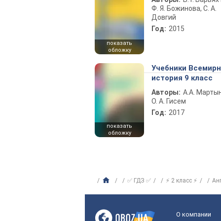
Ф. Я. Божинова, С. А.
Довгий
Год:
2015
показать
обложку
Учебники Всемир
история 9 класс
Авторы:
А.А. Марты
О. А. Гисем
Год:
2017
показать
обложку
✅ ГДЗ ✅
⚡ 2 класс ⚡
Ан
О компании