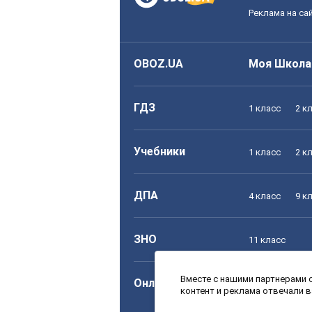
Реклама на са
OBOZ.UA
Моя Школа
ГДЗ
1 класс
2 к
Учебники
1 класс
2 к
ДПА
4 класс
9 к
ЗНО
11 класс
Вместе с нашими партнерами с
Онлайн уроки
1 класс
2 к
контент и реклама отвечали 