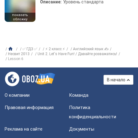
Описание:
Уровень стандарта
показать
обложку
✅ ГДЗ ✅
⚡ 2 класс ⚡
Английский язык ✍
Несвит 2013
Unit 2. Let's Have Fun! / Давайте розважатись!
Lesson 6
В начало
О компании
Команда
Правовая информация
Политика
конфиденциальности
Реклама на сайте
Документы