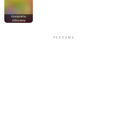
показать
обложку