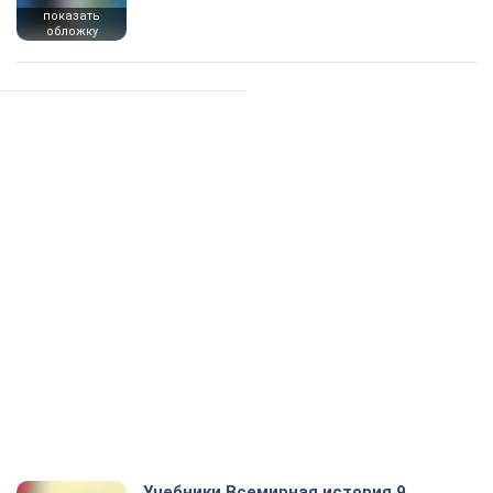
показать
обложку
Учебники Всемирная история 9