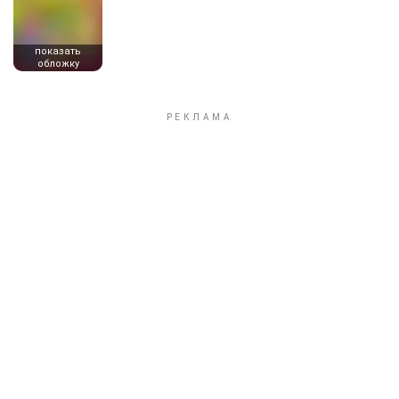
показать
обложку