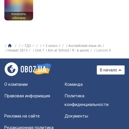
показать
обложку
✅ ГДЗ ✅
⚡ 2 класс ⚡
Английский язык ✍
Несвит 2013
Unit 7. I Am at School / Я - в школі
Lesson 8
В начало
О компании
Команда
Правовая информация
Политика
конфиденциальности
Реклама на сайте
Документы
Редакционная политика