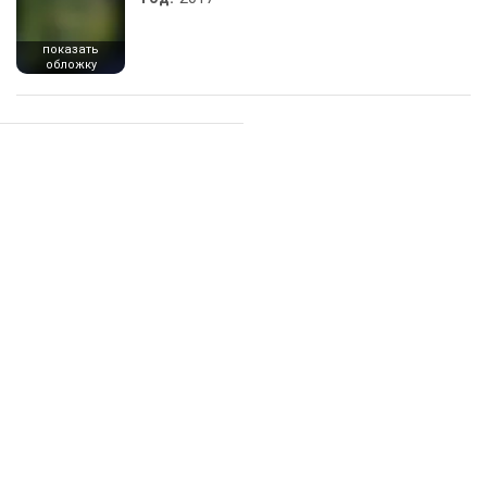
показать
обложку