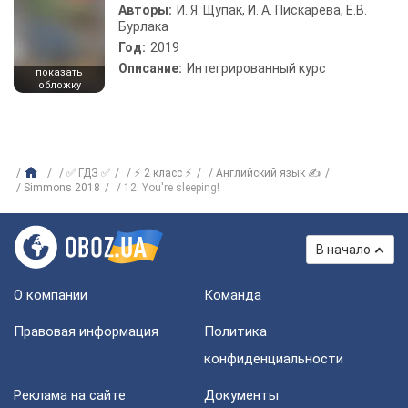
Авторы:
И. Я. Щупак, И. А. Пискарева, Е.В.
Бурлака
Год:
2019
Описание:
Интегрированный курс
показать
обложку
✅ ГДЗ ✅
⚡ 2 класс ⚡
Английский язык ✍
Simmons 2018
12. You're sleeping!
В начало
О компании
Команда
Правовая информация
Политика
конфиденциальности
Реклама на сайте
Документы