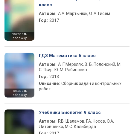
класс
Авторы:
А.А. Мартынюк, О. А. Гисем
Год:
2017
показать
обложку
ГДЗ Математика 5 класс
Авторы:
А. Г. Мерзляк, В. Б. Полонский, М.
С. Якир, Ю. М. Рабинович
Год:
2013
Описание:
Сборник задач и контрольных
работ
показать
обложку
Учебники Биология 9 класс
Авторы:
Р.В. Шаламов, Г.А. Носов, О.А.
Литовченко, М.С. Калиберда
Год:
2017