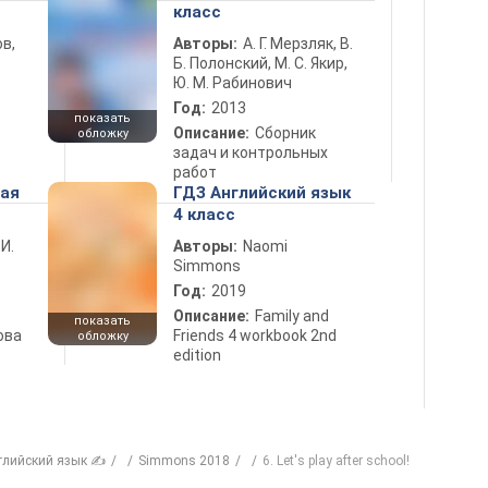
класс
в,
Авторы:
А. Г. Мерзляк, В.
Б. Полонский, М. С. Якир,
Ю. М. Рабинович
Год:
2013
показать
Описание:
Сборник
обложку
задач и контрольных
работ
ная
ГДЗ Английский язык
4 класс
 И.
Авторы:
Naomi
Simmons
Год:
2019
Описание:
Family and
показать
ова
Friends 4 workbook 2nd
обложку
edition
глийский язык ✍
Simmons 2018
6. Let's play after school!