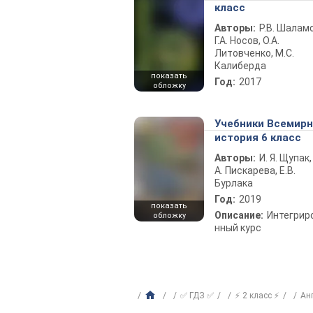
класс
Авторы:
Р.В. Шаламо
Г.А. Носов, О.А.
Литовченко, М.С.
Калиберда
показать
Год:
2017
обложку
Учебники Всемир
история 6 класс
Авторы:
И. Я. Щупак,
А. Пискарева, Е.В.
Бурлака
Год:
2019
показать
Описание:
Интегрир
обложку
нный курс
✅ ГДЗ ✅
⚡ 2 класс ⚡
Ан