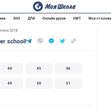
ики
ЗНО
ДПА
Онлайн уроки
НМТ
Моя столов
mmons 2018
ter school!
44
45
46
49
50
51