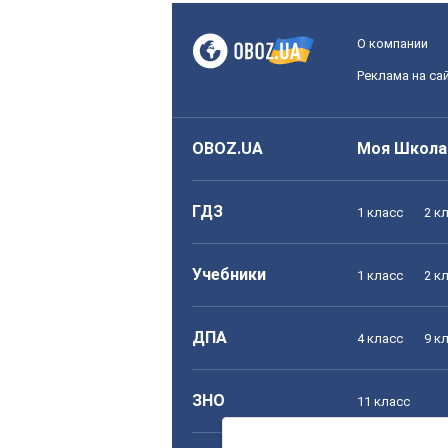
О компании
Реклама на са
OBOZ.UA
Моя Школа
ГДЗ
1 класс
2 к
Учебники
1 класс
2 к
ДПА
4 класс
9 к
ЗНО
11 класс