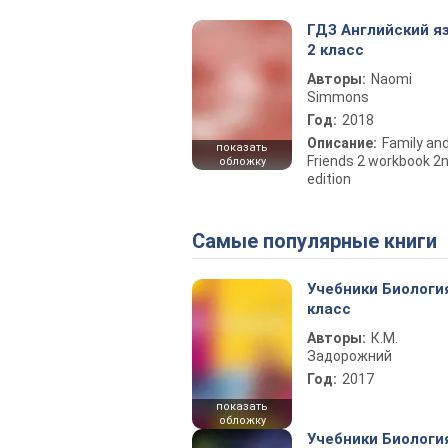
ГДЗ Английский я
2 класс
Авторы:
Naomi
Simmons
Год:
2018
Описание:
Family an
показать
Friends 2 workbook 2
обложку
edition
Самые популярные книги
Учебники Биологи
класс
Авторы:
К.М.
Задорожний
Год:
2017
показать
обложку
Учебники Биологи