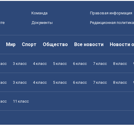
Команда
Правовая информация
йте
Документы
Редакционная политика
Мир
Спорт
Общество
Все новости
Новости 
ласс
3 класс
4 класс
5 класс
6 класс
7 класс
8 класс
ласс
3 класс
4 класс
5 класс
6 класс
7 класс
8 класс
ласс
11 класс