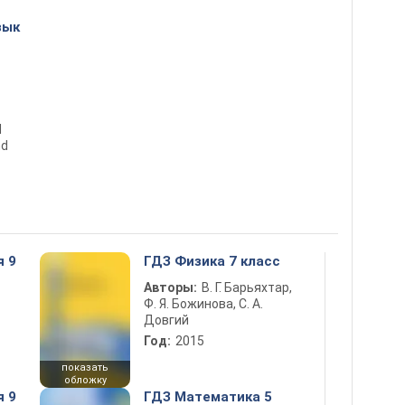
зык
d
nd
я 9
ГДЗ Физика 7 класс
Авторы:
В. Г. Барьяхтар,
Ф. Я. Божинова, С. А.
Довгий
Год:
2015
показать
обложку
я 9
ГДЗ Математика 5