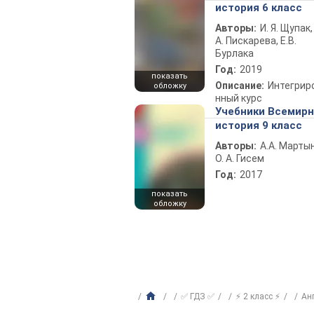
история 6 класс
Авторы:
И. Я. Щупак,
А. Пискарева, Е.В.
Бурлака
Год:
2019
показать
Описание:
Интегрир
обложку
нный курс
Учебники Всемир
история 9 класс
Авторы:
А.А. Марты
О. А. Гисем
Год:
2017
показать
обложку
✅ ГДЗ ✅
⚡ 2 класс ⚡
Ан