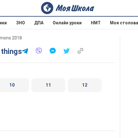
ики
ЗНО
ДПА
Онлайн уроки
НМТ
Моя столов
mmons 2018
 things
10
11
12