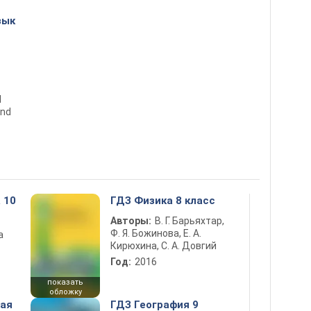
зык
d
2nd
 10
ГДЗ Физика 8 класс
Авторы:
В. Г. Барьяхтар,
Ф. Я. Божинова, Е. А.
а
Кирюхина, С. А. Довгий
Год:
2016
показать
обложку
ная
ГДЗ География 9