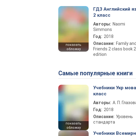
ГДЗ Английский я
2 класс
Авторы:
Naomi
Simmons
Год:
2018
Описание:
Family an
показать
Friends 2 class book 
обложку
edition
Самые популярные книги
Учебники Укр мова
класс
Авторы:
А. П. Глазов
Год:
2018
Описание:
Уровень
стандарта
показать
обложку
Учебники Всемир