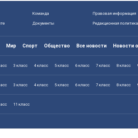
Команда
Правовая информация
йте
Документы
Редакционная политика
Мир
Спорт
Общество
Все новости
Новости 
ласс
3 класс
4 класс
5 класс
6 класс
7 класс
8 класс
ласс
3 класс
4 класс
5 класс
6 класс
7 класс
8 класс
ласс
11 класс