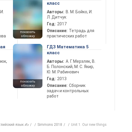
класс
 И.
Авторы:
В. М. Бойко, И.
Л. Дитчук
Год:
2017
Описание:
Тетрадь для
показать
ова
практических работ
обложку
ная
ГДЗ Математика 5
класс
нюк,
Авторы:
А. Г. Мерзляк, В.
Б. Полонский, М. С. Якир,
Ю. М. Рабинович
Год:
2013
показать
Описание:
Сборник
обложку
задач и контрольных
работ
глийский язык ✍
Simmons 2018
Unit 1. Our new things