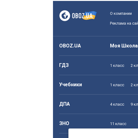
О компании
Реклама на са
OBOZ.UA
Моя Школа
ГДЗ
1 класс
2 к
Учебники
1 класс
2 к
ДПА
4 класс
9 к
ЗНО
11 класс