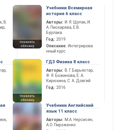
5
Учебники Всемирная
история 6 класс
к, В.
Авторы:
И. Я. Щупак, И.
ир,
А. Пискарева, Е.В.
Бурлака
Год:
2019
показать
Описание:
Интегрирова
обложку
х
нный курс
сс
ГДЗ Физика 8 класс
тар,
Авторы:
В. Г. Барьяхтар,
Ф. Я. Божинова, Е. А.
Кирюхина, С. А. Довгий
Год:
2016
показать
обложку
ная
Учебники Английский
язык 11 класс
нюк,
Авторы:
М.А. Нерсисян,
А.О. Пироженко