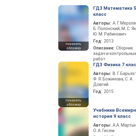
ГДЗ Математика 
класс
Авторы:
А. Г. Мерзля
Б. Полонский, М. С. Як
Ю. М. Рабинович
Год:
2013
показать
Описание:
Сборник
обложку
задач и контрольны
работ
ГДЗ Физика 7 кла
Авторы:
В. Г. Барьях
Ф. Я. Божинова, С. А.
Довгий
Год:
2015
показать
обложку
Учебники Всемир
история 9 класс
Авторы:
А.А. Марты
О. А. Гисем