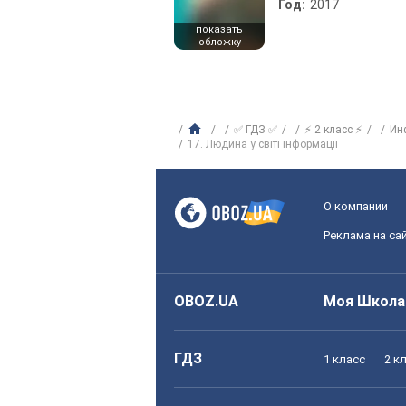
Год:
2017
показать
обложку
✅ ГДЗ ✅
⚡ 2 класс ⚡
Ин
17. Людина у світі інформації
О компании
Реклама на са
OBOZ.UA
Моя Школа
ГДЗ
1 класс
2 к