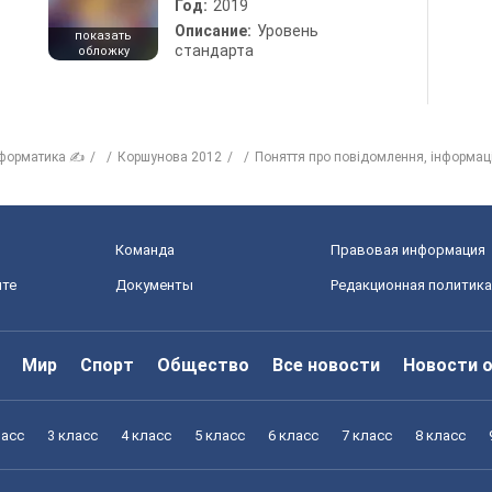
Год:
2019
Описание:
Уровень
показать
стандарта
обложку
форматика ✍
Коршунова 2012
Поняття про повідомлення, інформаці
Команда
Правовая информация
йте
Документы
Редакционная политика
Мир
Спорт
Общество
Все новости
Новости 
ласс
3 класс
4 класс
5 класс
6 класс
7 класс
8 класс