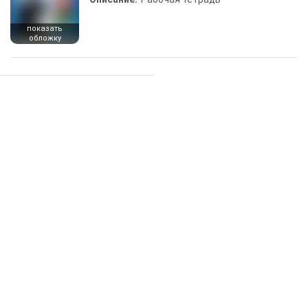
показать
обложку