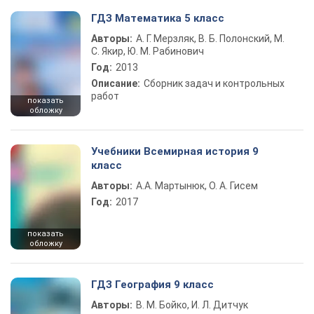
ГДЗ Математика 5 класс
Авторы:
А. Г. Мерзляк, В. Б. Полонский, М.
С. Якир, Ю. М. Рабинович
Год:
2013
Описание:
Сборник задач и контрольных
работ
показать
обложку
Учебники Всемирная история 9
класс
Авторы:
А.А. Мартынюк, О. А. Гисем
Год:
2017
показать
обложку
ГДЗ География 9 класс
Авторы:
В. М. Бойко, И. Л. Дитчук