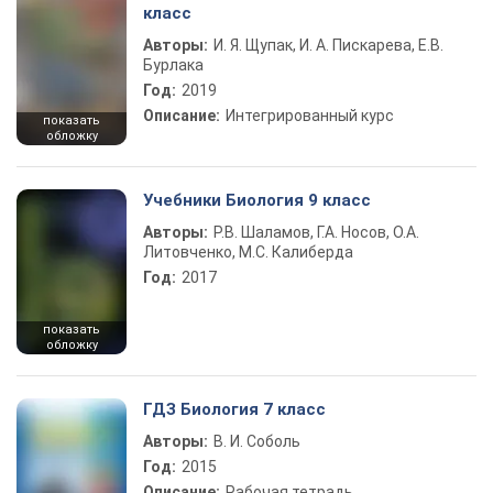
класс
Авторы:
И. Я. Щупак, И. А. Пискарева, Е.В.
Бурлака
Год:
2019
Описание:
Интегрированный курс
показать
обложку
Учебники Биология 9 класс
Авторы:
Р.В. Шаламов, Г.А. Носов, О.А.
Литовченко, М.С. Калиберда
Год:
2017
показать
обложку
ГДЗ Биология 7 класс
Авторы:
В. И. Соболь
Год:
2015
Описание:
Рабочая тетрадь