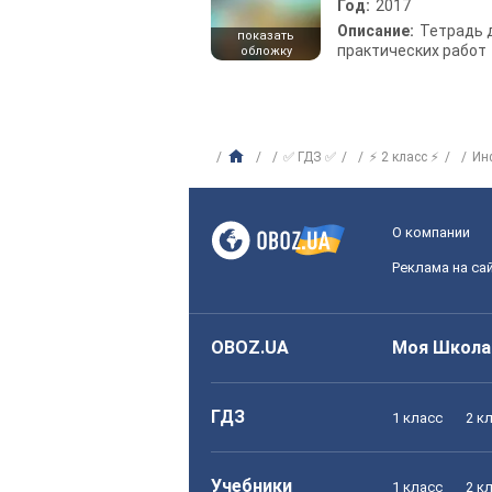
Год:
2017
Описание:
Тетрадь 
показать
практических работ
обложку
✅ ГДЗ ✅
⚡ 2 класс ⚡
Ин
О компании
Реклама на са
OBOZ.UA
Моя Школа
ГДЗ
1 класс
2 к
Учебники
1 класс
2 к