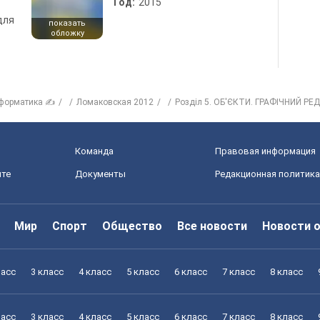
Год:
2015
для
показать
обложку
форматика ✍
Ломаковская 2012
Розділ 5. ОБ'ЄКТИ. ГРАФІЧНИЙ Р
Команда
Правовая информация
йте
Документы
Редакционная политика
Мир
Спорт
Общество
Все новости
Новости 
ласс
3 класс
4 класс
5 класс
6 класс
7 класс
8 класс
ласс
3 класс
4 класс
5 класс
6 класс
7 класс
8 класс