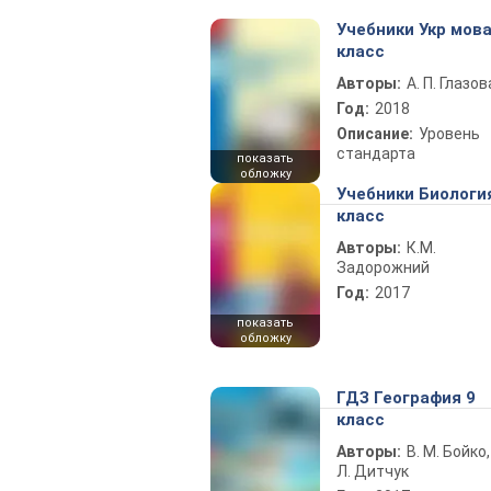
Учебники Укр мова
класс
Авторы:
А. П. Глазов
Год:
2018
Описание:
Уровень
стандарта
показать
обложку
Учебники Биологи
класс
Авторы:
К.М.
Задорожний
Год:
2017
показать
обложку
ГДЗ География 9
класс
Авторы:
В. М. Бойко,
Л. Дитчук