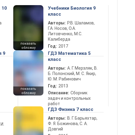
 10
Учебники Биология 9
класс
а
Авторы:
Р.В. Шаламов,
Г.А. Носов, О.А.
Литовченко, М.С.
Калиберда
показать
Год:
2017
обложку
я 9
ГДЗ Математика 5
класс
Авторы:
А. Г. Мерзляк, В.
Б. Полонский, М. С. Якир,
Ю. М. Рабинович
Год:
2013
показать
Описание:
Сборник
обложку
задач и контрольных
работ
ГДЗ Физика 7 класс
Авторы:
В. Г. Барьяхтар,
Ф. Я. Божинова, С. А.
 И.
Довгий