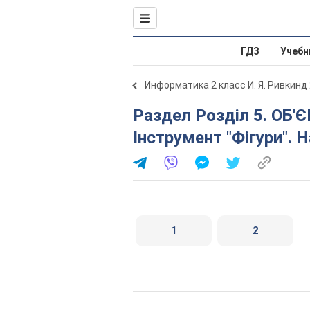
ГДЗ
Учебн
Информатика 2 класс И. Я. Ривкинд
Раздел Розділ 5. ОБ'ЄКТИ. ГРАФІЧНИЙ РЕДАКТОР.
Інструмент "Фігури". 
1
2