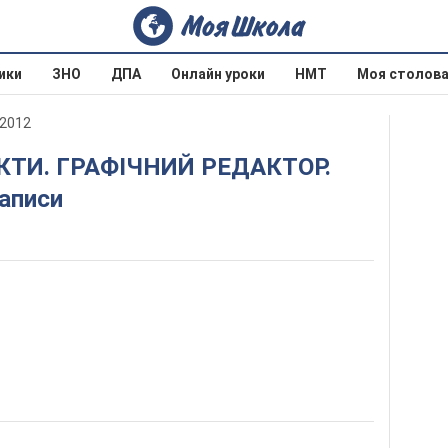
ики
ЗНО
ДПА
Онлайн уроки
НМТ
Моя столов
 2012
Написи