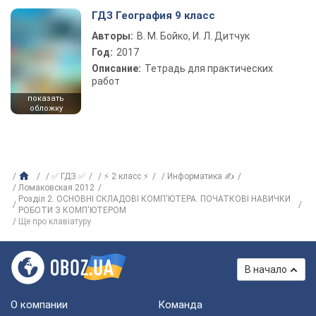
ГДЗ География 9 класс
Авторы:
В. М. Бойко, И. Л. Дитчук
Год:
2017
Описание:
Тетрадь для практических
работ
показать
обложку
✅ ГДЗ ✅
⚡ 2 класс ⚡
Информатика ✍
Ломаковская 2012
Розділ 2. ОСНОВНІ СКЛАДОВІ КОМП'ЮТЕРА. ПОЧАТКОВІ НАВИЧКИ
РОБОТИ З КОМП'ЮТЕРОМ
Ще про клавіатуру
В начало
О компании
Команда