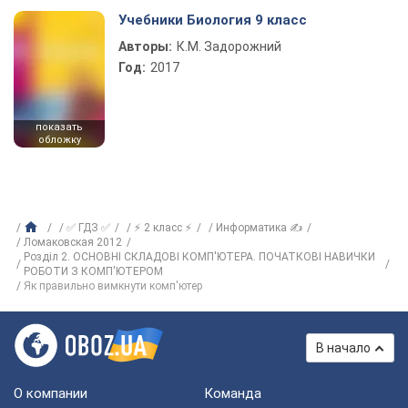
Учебники Биология 9 класс
Авторы:
К.М. Задорожний
Год:
2017
показать
обложку
✅ ГДЗ ✅
⚡ 2 класс ⚡
Информатика ✍
Ломаковская 2012
Розділ 2. ОСНОВНІ СКЛАДОВІ КОМП'ЮТЕРА. ПОЧАТКОВІ НАВИЧКИ
РОБОТИ З КОМП'ЮТЕРОМ
Як правильно вимкнути комп'ютер
В начало
О компании
Команда