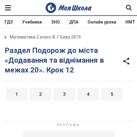
ГДЗ
Учебники
ЗНО
ДПА
Онлайн уроки
НМТ
Математика 2 класс В. Г. Бевз 2019
Раздел Подорож до міста
«Додавання та віднімання в
межах 20». Крок 12
1
2
3
4
5