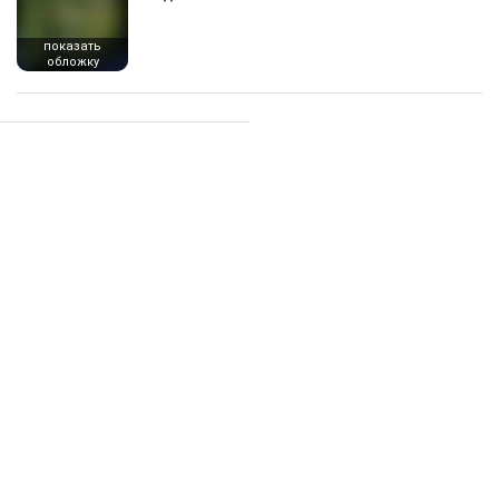
показать
обложку