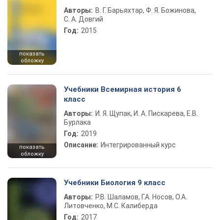
Авторы:
В. Г. Барьяхтар, Ф. Я. Божинова,
С. А. Довгий
Год:
2015
показать
обложку
Учебники Всемирная история 6
класс
Авторы:
И. Я. Щупак, И. А. Пискарева, Е.В.
Бурлака
Год:
2019
Описание:
Интегрированный курс
показать
обложку
Учебники Биология 9 класс
Авторы:
Р.В. Шаламов, Г.А. Носов, О.А.
Литовченко, М.С. Калиберда
Год:
2017