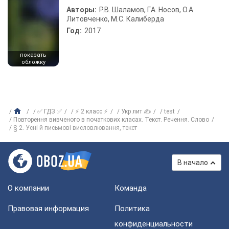
Авторы:
Р.В. Шаламов, Г.А. Носов, О.А.
Литовченко, М.С. Калиберда
Год:
2017
показать
обложку
✅ ГДЗ ✅
⚡ 2 класс ⚡
Укр лит ✍
test
Повторення вивченого в початкових класах. Текст. Речення. Слово
§ 2. Усні й письмові висловлювання, текст
В начало
О компании
Команда
Правовая информация
Политика
конфиденциальности