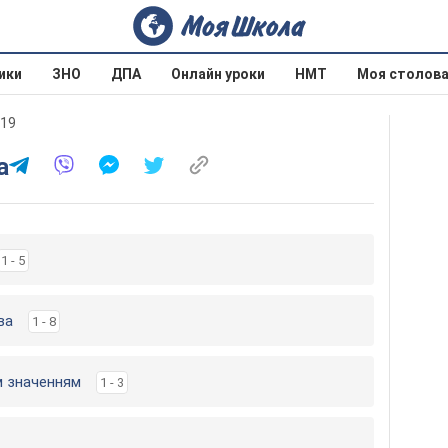
ики
ЗНО
ДПА
Онлайн уроки
НМТ
Моя столов
019
а
1 - 5
ва
1 - 8
им значенням
1 - 3