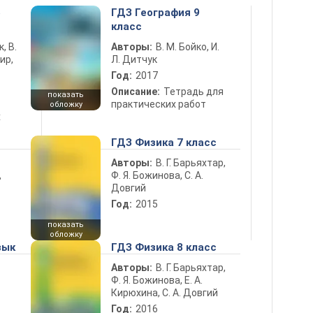
5
ГДЗ География 9
класс
к, В.
Авторы:
В. М. Бойко, И.
ир,
Л. Дитчук
Год:
2017
Описание:
Тетрадь для
показать
практических работ
обложку
х
ГДЗ Физика 7 класс
Авторы:
В. Г. Барьяхтар,
Ф. Я. Божинова, С. А.
ь
Довгий
Год:
2015
показать
обложку
зык
ГДЗ Физика 8 класс
Авторы:
В. Г. Барьяхтар,
Ф. Я. Божинова, Е. А.
Кирюхина, С. А. Довгий
Год:
2016