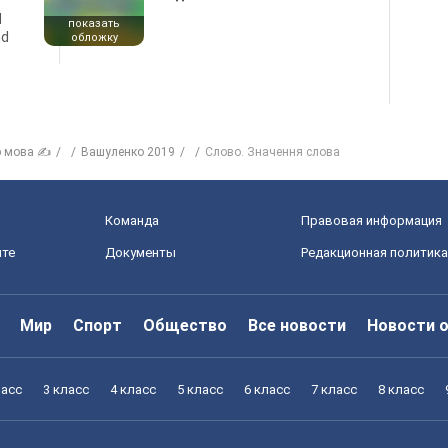
d
показать
nd
обложку
р мова ✍
Вашуленко 2019
Слово. Значення слова
Команда
Правовая информация
йте
Документы
Редакционная политика
Мир
Спорт
Общество
Все новости
Новости 
ласс
3 класс
4 класс
5 класс
6 класс
7 класс
8 класс