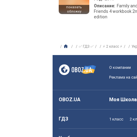
Описание:
Family an
показать
Friends 4 workbook 2
обложку
edition
✅ ГДЗ ✅
⚡ 2 класс ⚡
Ук
О компании
Реклама на са
OBOZ.UA
Моя Школа
ГДЗ
1 класс
2 к