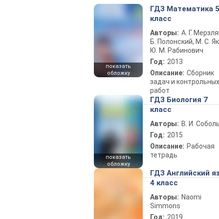
ГДЗ Математика 
класс
Авторы:
А. Г. Мерзля
Б. Полонский, М. С. Як
Ю. М. Рабинович
Год:
2013
показать
Описание:
Сборник
обложку
задач и контрольны
работ
ГДЗ Биология 7
класс
Авторы:
В. И. Собол
Год:
2015
Описание:
Рабочая
тетрадь
показать
обложку
ГДЗ Английский я
4 класс
Авторы:
Naomi
Simmons
Год:
2019