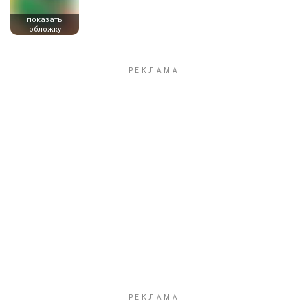
показать
обложку