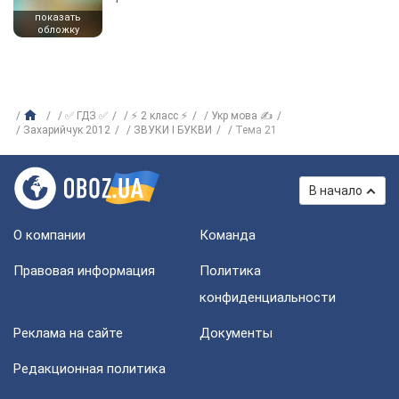
показать
обложку
✅ ГДЗ ✅
⚡ 2 класс ⚡
Укр мова ✍
Захарийчук 2012
ЗВУКИ І БУКВИ
Тема 21
В начало
О компании
Команда
Правовая информация
Политика
конфиденциальности
Реклама на сайте
Документы
Редакционная политика