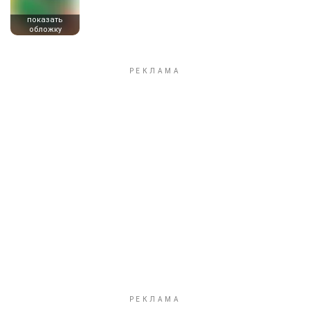
показать
обложку