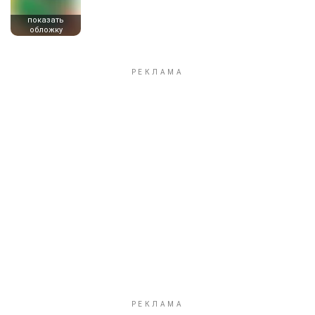
показать
обложку