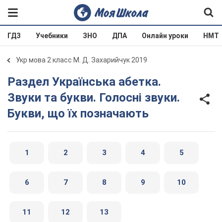
ГДЗ
Учебники
ЗНО
ДПА
Онлайн уроки
НМТ
Укр мова 2 класс М. Д. Захарийчук 2019
Раздел Українська абетка.
Звуки та букви. Голосні звуки.
Букви, що їх позначають
1
2
3
4
5
6
7
8
9
10
11
12
13