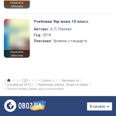
показать
обложку
Учебники Укр мова 10 класс
Авторы:
А. П. Глазова
Год:
2018
Описание:
Уровень стандарта
показать
обложку
✅ ГДЗ ✅
⚡ 2 класс ⚡
Укр мова ✍
Захарійчук 2012
Українська абетка. Звуки та букви
Голосні звуки. Букви, що їх позначають
В начало