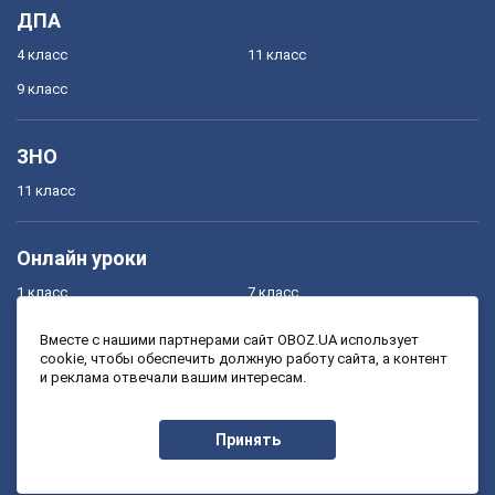
ДПА
4 класс
11 класс
9 класс
ЗНО
11 класс
Онлайн уроки
1 класс
7 класс
2 класс
8 класс
Вместе с нашими партнерами сайт OBOZ.UA использует
cookie, чтобы обеспечить должную работу сайта, а контент
3 класс
9 класс
и реклама отвечали вашим интересам.
4 класс
10 класс
5 класс
11 класс
Принять
6 класс