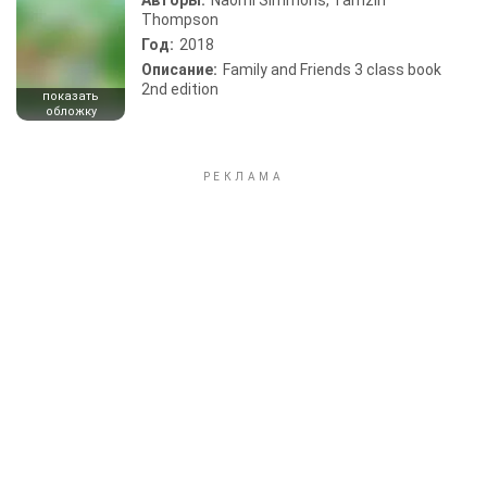
Авторы:
Naomi Simmons, Tamzin
Thompson
Год:
2018
Описание:
Family and Friends 3 class book
2nd edition
показать
обложку