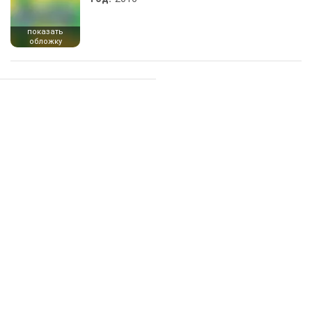
показать
обложку