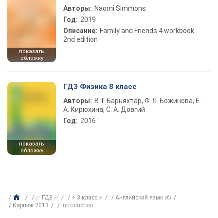
Авторы:
Naomi Simmons
Год:
2019
Описание:
Family and Friends 4 workbook
2nd edition
показать
обложку
ГДЗ Физика 8 класс
Авторы:
В. Г. Барьяхтар, Ф. Я. Божинова, Е.
А. Кирюхина, С. А. Довгий
Год:
2016
показать
обложку
✅ ГДЗ ✅
⚡ 3 класс ⚡
Английский язык ✍
Карпюк 2013
Introduction