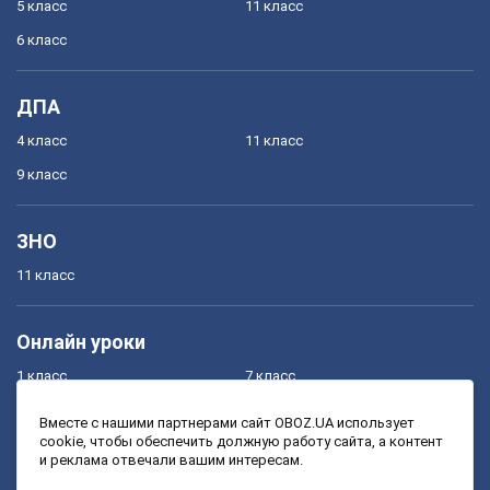
5 класс
11 класс
6 класс
ДПА
4 класс
11 класс
9 класс
ЗНО
11 класс
Онлайн уроки
1 класс
7 класс
2 класс
8 класс
Вместе с нашими партнерами сайт OBOZ.UA использует
cookie, чтобы обеспечить должную работу сайта, а контент
3 класс
9 класс
и реклама отвечали вашим интересам.
4 класс
10 класс