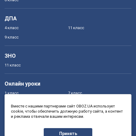
ДПА
4 класс
11 класс
9 класс
ЗНО
11 класс
Онлайн уроки
1 класс
7 класс
2 класс
8 класс
Вместе с нашими партнерами сайт OBOZ.UA использует
cookie, чтобы обеспечить должную работу сайта, а контент
3 класс
9 класс
и реклама отвечали вашим интересам.
4 класс
10 класс
5 класс
11 класс
Принять