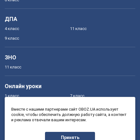
ДПА
4 класс
11 класс
9 класс
ЗНО
11 класс
Онлайн уроки
1 класс
7 класс
2 класс
8 класс
Вместе с нашими партнерами сайт OBOZ.UA использует
cookie, чтобы обеспечить должную работу сайта, а контент
3 класс
9 класс
и реклама отвечали вашим интересам.
4 класс
10 класс
5 класс
11 класс
Принять