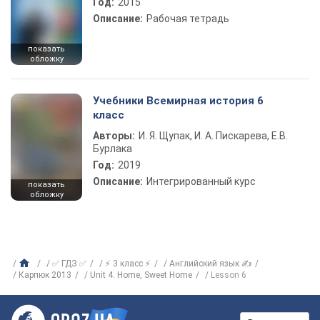
Год:
2015
Описание:
Рабочая тетрадь
показать
обложку
Учебники Всемирная история 6
класс
Авторы:
И. Я. Щупак, И. А. Пискарева, Е.В.
Бурлака
Год:
2019
Описание:
Интегрированный курс
показать
обложку
✅ ГДЗ ✅
⚡ 3 класс ⚡
Английский язык ✍
Карпюк 2013
Unit 4. Home, Sweet Home
Lesson 6