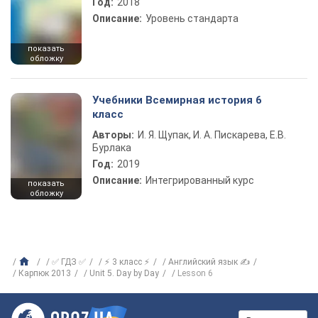
Год:
2018
Описание:
Уровень стандарта
показать
обложку
Учебники Всемирная история 6
класс
Авторы:
И. Я. Щупак, И. А. Пискарева, Е.В.
Бурлака
Год:
2019
Описание:
Интегрированный курс
показать
обложку
✅ ГДЗ ✅
⚡ 3 класс ⚡
Английский язык ✍
Карпюк 2013
Unit 5. Day by Day
Lesson 6