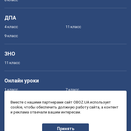
ДПА
4 класс
11 класс
9 класс
ЗНО
11 класс
Онлайн уроки
1 класс
7 класс
2 класс
8 класс
Вместе с нашими партнерами сайт OBOZ.UA использует
cookie, чтобы обеспечить должную работу сайта, а контент
3 класс
9 класс
и реклама отвечали вашим интересам.
4 класс
10 класс
5 класс
11 класс
Принять