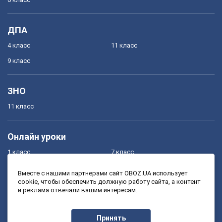
ДПА
4 класс
11 класс
9 класс
ЗНО
11 класс
Онлайн уроки
1 класс
7 класс
2 класс
8 класс
Вместе с нашими партнерами сайт OBOZ.UA использует
cookie, чтобы обеспечить должную работу сайта, а контент
3 класс
9 класс
и реклама отвечали вашим интересам.
4 класс
10 класс
5 класс
11 класс
Принять