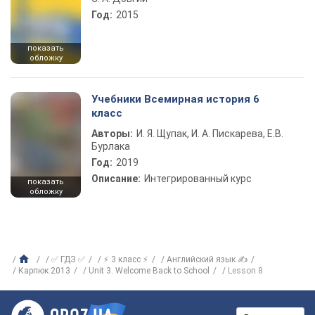
Год:
2015
показать
обложку
Учебники Всемирная история 6
класс
Авторы:
И. Я. Щупак, И. А. Пискарева, Е.В.
Бурлака
Год:
2019
Описание:
Интегрированный курс
показать
обложку
✅ ГДЗ ✅
⚡ 3 класс ⚡
Английский язык ✍
Карпюк 2013
Unit 3. Welcome Back to School
Lesson 8