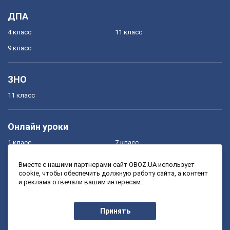
ДПА
4 класс
11 класс
9 класс
ЗНО
11 класс
Онлайн уроки
1 класс
7 класс
2 класс
8 класс
Вместе с нашими партнерами сайт OBOZ.UA использует
cookie, чтобы обеспечить должную работу сайта, а контент
3 класс
9 класс
и реклама отвечали вашим интересам.
4 класс
10 класс
5 класс
11 класс
Принять
6 класс