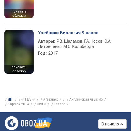
показать
обложку
Учебники Биология 9 класс
Авторы:
Р.В. Шаламов, Г.А. Носов, О.А.
Литовченко, М.С. Калиберда
Год:
2017
показать
обложку
✅ ГДЗ ✅
⚡ 3 класс ⚡
Английский язык ✍
Карпюк 2014
Unit 3
Lesson 2
В начало