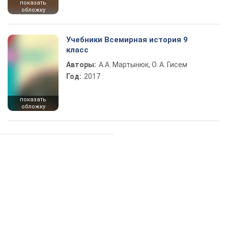
показать
обложку
Учебники Всемирная история 9
класс
Авторы:
А.А. Мартынюк, О. А. Гисем
Год:
2017
показать
обложку