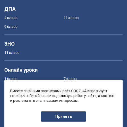
ДПА
4 класс
11 класс
9 класс
ЗНО
11 класс
Онлайн уроки
1 класс
7 класс
2 класс
8 класс
Вместе с нашими партнерами сайт OBOZ.UA использует
cookie, чтобы обеспечить должную работу сайта, а контент
3 класс
9 класс
и реклама отвечали вашим интересам.
4 класс
10 класс
5 класс
11 класс
Принять
6 класс