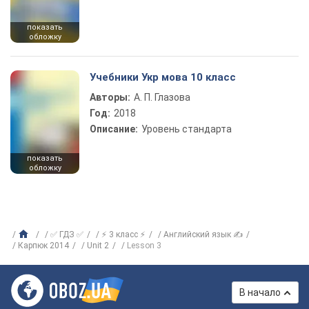
показать
обложку
Учебники Укр мова 10 класс
Авторы:
А. П. Глазова
Год:
2018
Описание:
Уровень стандарта
показать
обложку
✅ ГДЗ ✅
⚡ 3 класс ⚡
Английский язык ✍
Карпюк 2014
Unit 2
Lesson 3
В начало