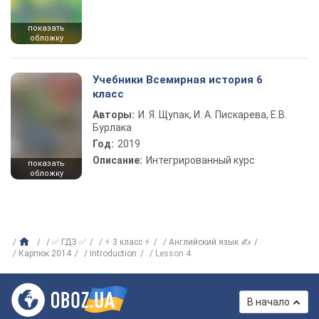
показать
обложку
Учебники Всемирная история 6
класс
Авторы:
И. Я. Щупак, И. А. Пискарева, Е.В.
Бурлака
Год:
2019
Описание:
Интегрированный курс
показать
обложку
✅ ГДЗ ✅
⚡ 3 класс ⚡
Английский язык ✍
Карпюк 2014
Introduction
Lesson 4
В начало