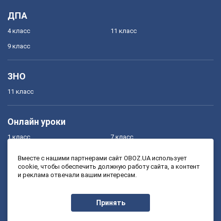
ДПА
4 класс
11 класс
9 класс
ЗНО
11 класс
Онлайн уроки
1 класс
7 класс
2 класс
8 класс
Вместе с нашими партнерами сайт OBOZ.UA использует
cookie, чтобы обеспечить должную работу сайта, а контент
3 класс
9 класс
и реклама отвечали вашим интересам.
4 класс
10 класс
5 класс
11 класс
Принять
6 класс