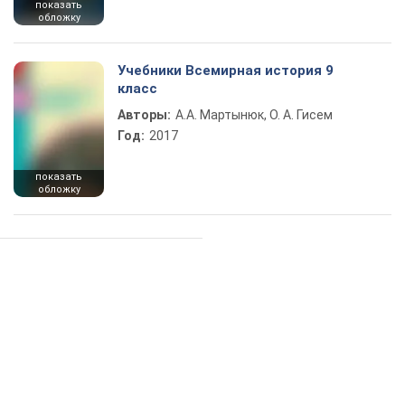
показать
обложку
Учебники Всемирная история 9
класс
Авторы:
А.А. Мартынюк, О. А. Гисем
Год:
2017
показать
обложку