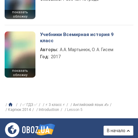
показать
обложку
Учебники Всемирная история 9
класс
Авторы:
А.А. Мартынюк, О. А. Гисем
Год:
2017
показать
обложку
✅ ГДЗ ✅
⚡ 3 класс ⚡
Английский язык ✍
Карпюк 2014
Introduction
Lesson 5
В начало