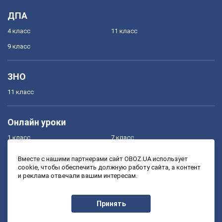
ДПА
4 класс
11 класс
9 класс
ЗНО
11 класс
Онлайн уроки
1 класс
7 класс
2 класс
8 класс
Вместе с нашими партнерами сайт OBOZ.UA использует
cookie, чтобы обеспечить должную работу сайта, а контент
3 класс
9 класс
и реклама отвечали вашим интересам.
4 класс
10 класс
5 класс
11 класс
Принять
6 класс