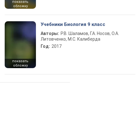
показать
обложку
Учебники Биология 9 класс
Авторы:
Р.В. Шаламов, Г.А. Носов, О.А.
Литовченко, М.С. Калиберда
Год:
2017
показать
обложку