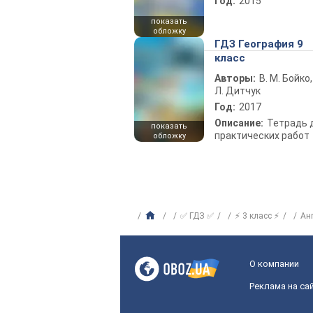
Год:
2015
показать
обложку
ГДЗ География 9
класс
Авторы:
В. М. Бойко,
Л. Дитчук
Год:
2017
Описание:
Тетрадь 
показать
практических работ
обложку
✅ ГДЗ ✅
⚡ 3 класс ⚡
Ан
О компании
Реклама на са