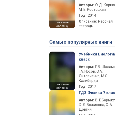
Авторы:
О. Д. Карпю
М. Е. Ростоцкая
Год:
2014
Описание:
Рабочая
показать
тетрадь
обложку
Самые популярные книги
Учебники Биологи
класс
Авторы:
Р.В. Шаламо
Г.А. Носов, О.А.
Литовченко, М.С.
Калиберда
показать
Год:
2017
обложку
ГДЗ Физика 7 кла
Авторы:
В. Г. Барьях
Ф. Я. Божинова, С. А.
Довгий