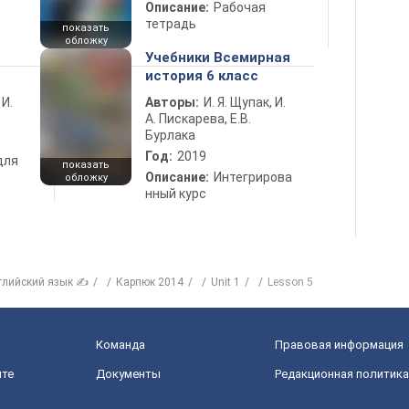
Описание:
Рабочая
тетрадь
показать
обложку
Учебники Всемирная
история 6 класс
 И.
Авторы:
И. Я. Щупак, И.
А. Пискарева, Е.В.
Бурлака
Год:
2019
для
показать
Описание:
Интегрирова
обложку
нный курс
глийский язык ✍
Карпюк 2014
Unit 1
Lesson 5
Команда
Правовая информация
йте
Документы
Редакционная политика