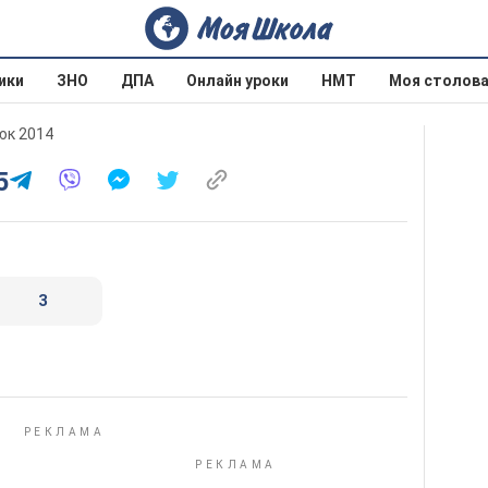
ики
ЗНО
ДПА
Онлайн уроки
НМТ
Моя столов
юк 2014
5
3