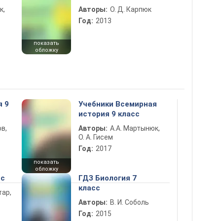
к,
Авторы:
О. Д. Карпюк
Год:
2013
показать
обложку
я 9
Учебники Всемирная
история 9 класс
в,
Авторы:
А.А. Мартынюк,
О. А. Гисем
Год:
2017
показать
обложку
сс
ГДЗ Биология 7
класс
тар,
Авторы:
В. И. Соболь
Год:
2015