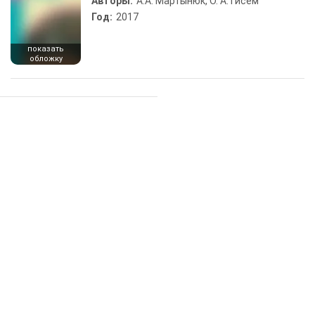
Авторы:
А.А. Мартынюк, О. А. Гисем
Год:
2017
показать
обложку