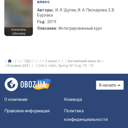
класс
Авторы:
И. Я. Щупак, И. А. Пискарева, Е.В.
Бурлака
Год:
2019
Описание:
Интегрированный курс
показать
обложку
✅ ГДЗ ✅
⚡ 3 класс ⚡
Английский язык ✍
Косован 2021
Unit 6. Hello, Spring! № Стор. 70 - 78
В начало
О компании
Команда
Правовая информация
Политика
конфиденциальности