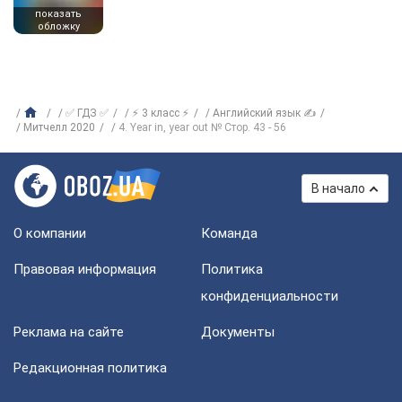
показать
обложку
✅ ГДЗ ✅
⚡ 3 класс ⚡
Английский язык ✍
Митчелл 2020
4. Year in, year out № Стор. 43 - 56
В начало
О компании
Команда
Правовая информация
Политика
конфиденциальности
Реклама на сайте
Документы
Редакционная политика