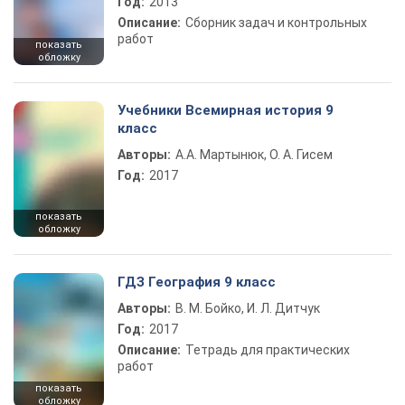
Год:
2013
Описание:
Сборник задач и контрольных
работ
показать
обложку
Учебники Всемирная история 9
класс
Авторы:
А.А. Мартынюк, О. А. Гисем
Год:
2017
показать
обложку
ГДЗ География 9 класс
Авторы:
В. М. Бойко, И. Л. Дитчук
Год:
2017
Описание:
Тетрадь для практических
работ
показать
обложку