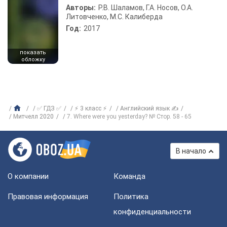
Авторы:
Р.В. Шаламов, Г.А. Носов, О.А.
Литовченко, М.С. Калиберда
Год:
2017
показать
обложку
✅ ГДЗ ✅
⚡ 3 класс ⚡
Английский язык ✍
Митчелл 2020
7. Where were you yesterday? № Стор. 58 - 65
В начало
О компании
Команда
Правовая информация
Политика
конфиденциальности