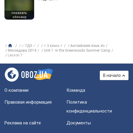
показать
обложку
✅ ГДЗ ✅
⚡ 3 класс ⚡
Английский язык ✍
Мясоедова 2014
Unit 1. In the Greenwoods Summer Camp
Lesson 7
В начало
О компании
Команда
Правовая информация
Политика
конфиденциальности
Реклама на сайте
Документы