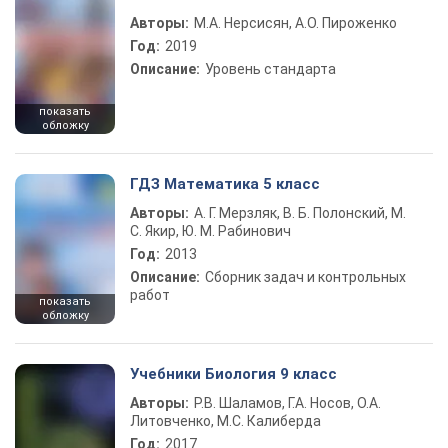
Авторы:
М.А. Нерсисян, А.О. Пироженко
Год:
2019
Описание:
Уровень стандарта
показать
обложку
ГДЗ Математика 5 класс
Авторы:
А. Г. Мерзляк, В. Б. Полонский, М.
С. Якир, Ю. М. Рабинович
Год:
2013
Описание:
Сборник задач и контрольных
работ
показать
обложку
Учебники Биология 9 класс
Авторы:
Р.В. Шаламов, Г.А. Носов, О.А.
Литовченко, М.С. Калиберда
Год:
2017