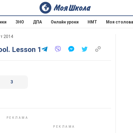
ики
ЗНО
ДПА
Онлайн уроки
НМТ
Моя столов
ит 2014
ool. Lesson 1
3