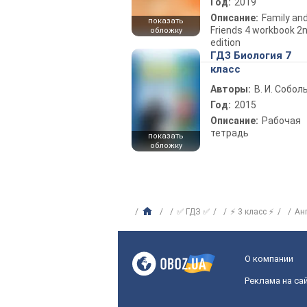
Год:
2019
Описание:
Family an
показать
Friends 4 workbook 2
обложку
edition
ГДЗ Биология 7
класс
Авторы:
В. И. Собол
Год:
2015
Описание:
Рабочая
тетрадь
показать
обложку
✅ ГДЗ ✅
⚡ 3 класс ⚡
Ан
О компании
Реклама на са