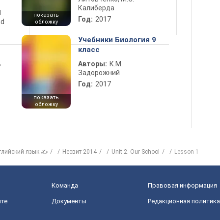
Калиберда
d
показать
Год:
2017
nd
обложку
Учебники Биология 9
класс
ь
Авторы:
К.М.
Задорожний
Год:
2017
показать
обложку
глийский язык ✍
Несвит 2014
Unit 2. Our School
Lesson 1
Команда
Правовая информация
йте
Документы
Редакционная политика