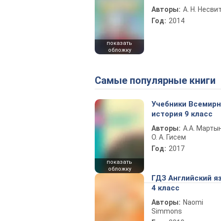
Авторы:
А. Н. Несви
Год:
2014
показать
обложку
Самые популярные книги
Учебники Всемир
история 9 класс
Авторы:
А.А. Марты
О. А. Гисем
Год:
2017
показать
обложку
ГДЗ Английский я
4 класс
Авторы:
Naomi
Simmons