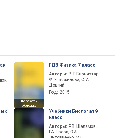
т
ная
ГДЗ Физика 7 класс
Авторы:
В. Г. Барьяхтар,
Ф. Я. Божинова, С. А.
нюк,
Довгий
Год:
2015
показать
обложку
зык
Учебники Биология 9
класс
Авторы:
Р.В. Шаламов,
Г.А. Носов, О.А.
Литовченко, М.С.