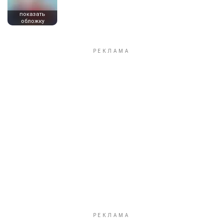
показать
обложку