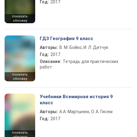
Год:
2017
показать
обложку
ГДЗ География 9 класс
Авторы:
В. М. Бойко, И. Л. Дитчук
Год:
2017
Описание:
Тетрадь для практических
работ
показать
обложку
Учебники Всемирная история 9
класс
Авторы:
А.А. Мартынюк, О. А. Гисем
Год:
2017
показать
обложку