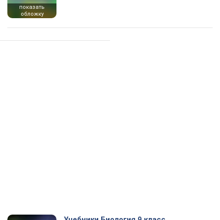
показать
обложку
Учебники Биология 9 класс