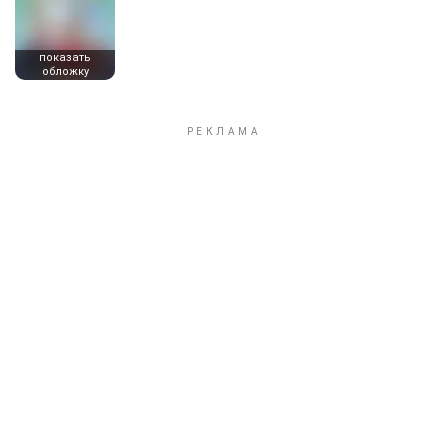
показать
обложку