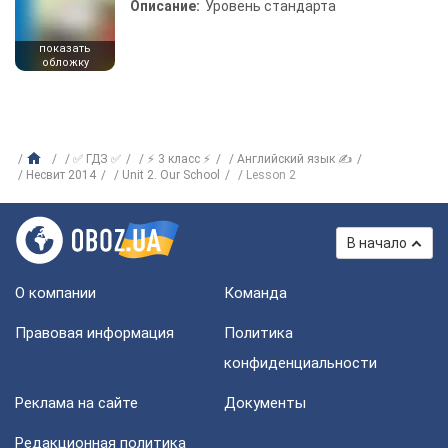
Описание:
Уровень стандарта
показать
обложку
✅ ГДЗ ✅
⚡ 3 класс ⚡
Английский язык ✍
Несвит 2014
Unit 2. Our School
Lesson 2
В начало
О компании
Команда
Правовая информация
Политика
конфиденциальности
Реклама на сайте
Документы
Редакционная политика