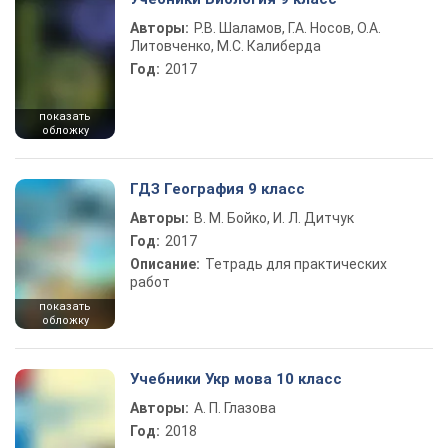
Авторы:
Р.В. Шаламов, Г.А. Носов, О.А.
Литовченко, М.С. Калиберда
Год:
2017
показать
обложку
ГДЗ География 9 класс
Авторы:
В. М. Бойко, И. Л. Дитчук
Год:
2017
Описание:
Тетрадь для практических
работ
показать
обложку
Учебники Укр мова 10 класс
Авторы:
А. П. Глазова
Год:
2018