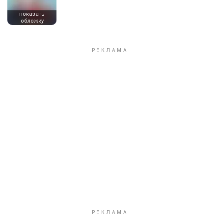
показать
обложку